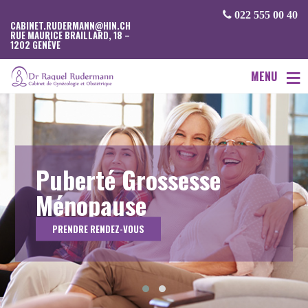
022 555 00 40
CABINET.RUDERMANN@HIN.CH
RUE MAURICE BRAILLARD, 18 –
1202 GENÈVE
MENU
rossesse
e
US